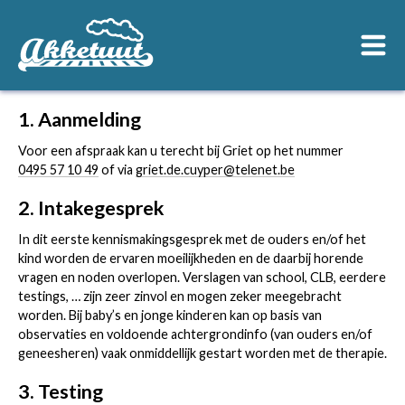
Home
1. Aanmelding
Therapeuten
Voor een afspraak kan u terecht bij Griet op het nummer
0495 57 10 49
of via
griet.de.cuyper@telenet.be
Therapieën
2. Intakegesprek
Praktisch
In dit eerste kennismakingsgesprek met de ouders en/of het
Contact
kind worden de ervaren moeilijkheden en de daarbij horende
vragen en noden overlopen. Verslagen van school, CLB, eerdere
testings, … zijn zeer zinvol en mogen zeker meegebracht
worden. Bij baby’s en jonge kinderen kan op basis van
observaties en voldoende achtergrondinfo (van ouders en/of
geneesheren) vaak onmiddellijk gestart worden met de therapie.
3. Testing